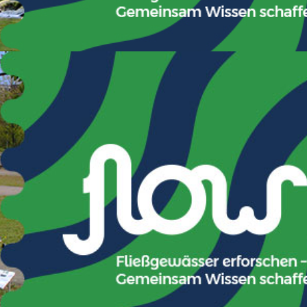
Stuttgart 2026
 darf aber auch länger bleiben und bestimmen).
inen Eintritt ins Museum, Bestimmungshilfen
eise-anfahrt-oeffnungszeiten
immungsliteratur und –technik, eigene