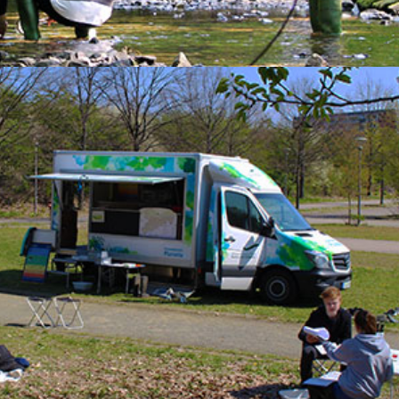
ür Gruppenleitungen, 
s Rosenstein, Rosenstein 14, 70191 Stuttgart
k) statt. Beginn ist 9 Uhr, Ende ist 16 Uhr (wer möchte,
ene Proben mitbringen. Schulungsteilnehmer zahlen ke
en Weg.
h hier:
https://www.naturkundemuseum-bw.de/besuch/pr
se, Notizblock und Stifte, falls vorhanden: eigene Best