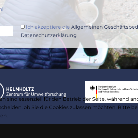
n!
Ich akzeptiere die
Allgemeinen Geschäftsb
Datenschutzerklärung
en sind essenziell für den Betrieb der Seite, während a
tscheiden, ob Sie die Cookies zulassen möchten. Bitte 
hen.