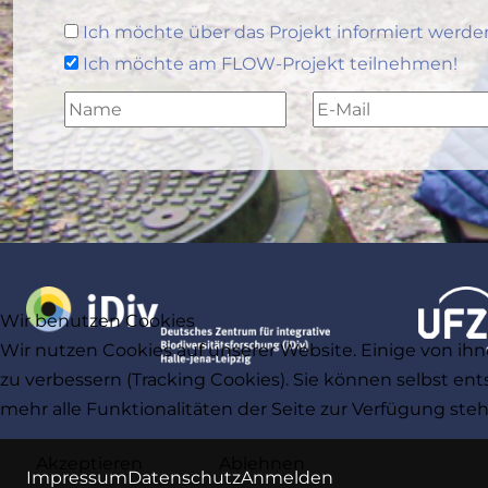
Ich möchte über das Projekt informiert werde
Ich möchte am FLOW-Projekt teilnehmen!
Wir benutzen Cookies
Wir nutzen Cookies auf unserer Website. Einige von ihn
zu verbessern (Tracking Cookies). Sie können selbst en
mehr alle Funktionalitäten der Seite zur Verfügung ste
Akzeptieren
Ablehnen
Impressum
Datenschutz
Anmelden