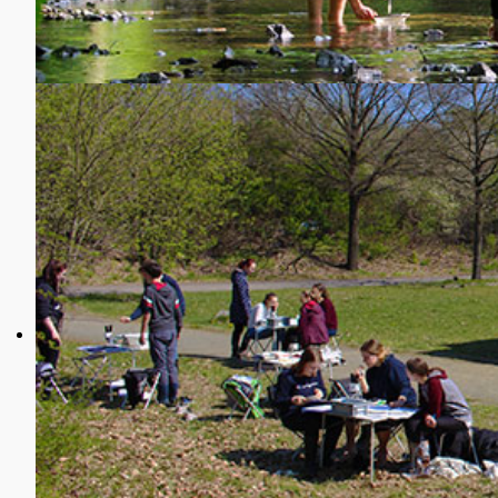
Präsenzschulung f
Veranstaltungsadresse: Naturkundemuseum Schlos
Die Schulung findet im Seminarraum 3 (im 1. Stoc
Die Teilnehmer dürfen zur Bestimmung auch eig
werden gestellt.
Das Museumspersonal ist instruiert und weist d
Näheres zur genauen Lage und Anfahrt findet sic
Bitte mitbringen: Verpflegung für die Mittagspau