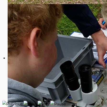
Makrozoobenthos-Proben.
Zielgruppe: FLOW-Gruppenleiter:innen
Leitung: Arnold Staniczek
Informationen zur Veranstaltung
Beginn der Veranstaltung
2
Anmeldeschluss
2
max. Teilnehmer
15
Registered
15
Plätze
0