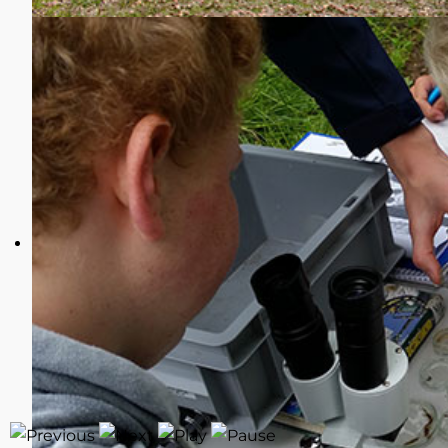
Deutschland
Tel.: 0341/ 235-0
E-Mail:
info@ufz.de
Website:
www.ufz.de
II. Kontaktdaten der Datenschutzbeauftragten
Die Datenschutzbeauftragte des Verantwortlichen 
Die Datenschutzbeauftragte
Permoserstraße 15
04318 Leipzig
Deutschland
Tel.: 0341/ 235-1271
E-Mail:
datenschutz@ufz.de
Website:
www.ufz.de